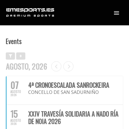
Ir
Menú
al
contenido
princi
Events
AGOSTO, 2026
07
4ª CRONOESCALADA SANROCKEIRA
CONCELLO DE SAN SADURNIÑO
AGOSTO
2026
15
XXIV TRAVESÍA SOLIDARIA A NADO RÍA
DE NOIA 2026
AGOSTO
2026