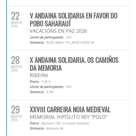
22
V ANDAINA SOLIDARIA EN FAVOR DO
POBO SAHARAUÍ
AGOSTO
2026
VACACIÓNS EN PAZ 2026
Límite de participantes:
250
Distancia:
RUTA LARGA 11K _RUTA CORTA 5K
28
X ANDAINA SOLIDARIA. OS CAMIÑOS
DA MEMORIA
AGOSTO
2026
RIBEIRA
Precio:
7,00 €
Límite de participantes:
450
Distancia:
8 KM
29
XXVIII CARREIRA NOIA MEDIEVAL
MEMORIAL HIPÓLITO REY "POLO"
AGOSTO
2026
Precio:
Absoluta 10€- Escolares Gratuíta
Distancia:
Absoluta 8k