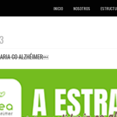
INICIO
NOSOTROS
ESTRUCTU
3
IDARIA CO ALZHÉIMER￼