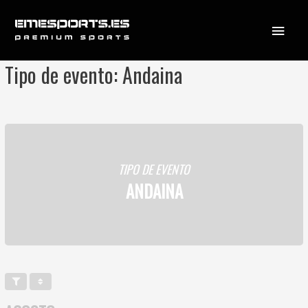
Ir
Menú
al
contenido
princi
Tipo de evento: Andaina
TIPO DE EVENTO
ANDAINA