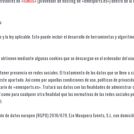
ervidores de «
IONOS
» (proveedor de hosting de «emesports.es») dentro de la 
s:
y la ley aplicable. Esto puede incluir el desarrollo de herramientas y algoritm
e obtienen mediante algunas cookies que se descargan en el ordenador del us
ener presencia en redes sociales. El tratamiento de los datos que se lleve a c
 este apartado. Así como por aquellas condiciones de uso, políticas de privaci
rio de «emesports.es». Tratará sus datos con las finalidades de administrar 
 como para cualquier otra finalidad que las normativas de las redes sociales p
l.
ión de datos europeo (RGPD) 2016/679, Eze Mosquera Events, S.L. con domicili