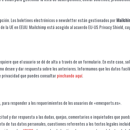
ripción. Los boletines electrónicos o newsletter están gestionados por
Mailchi
 de la UE en EEUU. Mailchimp está acogido al acuerdo EU-US Privacy Shield, c
uiere que el usuario se dé de alta a través de un formulario. En este caso, so
omo desee y dar respuesta sobre los anteriores. Informamos que los datos facil
de privacidad que puedes consultar
pinchando aquí
.
s, para responder a los requerimientos de los usuarios de «emesports.es».
itud y dar respuesta a las dudas, quejas, comentarios o inquietudes que puedas 
ento de tus datos personales, cuestiones referentes a los textos legales inclui