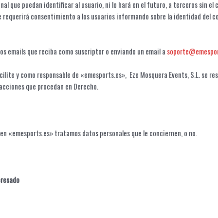
al que puedan identificar al usuario, ni lo hará en el futuro, a terceros sin 
e requerirá consentimiento a los usuarios informando sobre la identidad del col
los emails que reciba como suscriptor o enviando un email a
soporte@emespor
cilite y como responsable de «emesports.es», Eze Mosquera Events, S.L. se rese
s acciones que procedan en Derecho.
 en «emesports.es» tratamos datos personales que le conciernen, o no.
teresado