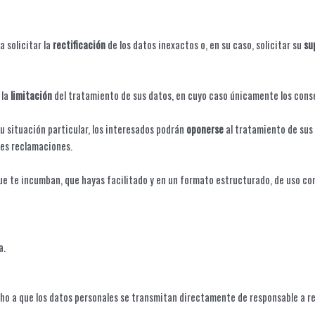
a solicitar la
rectificación
de los datos inexactos o, en su caso, solicitar su
su
 la
limitación
del tratamiento de sus datos, en cuyo caso únicamente los conse
u situación particular, los interesados podrán
oponerse
al tratamiento de sus 
bles reclamaciones.
ue te incumban, que hayas facilitado y en un formato estructurado, de uso com
a.
recho a que los datos personales se transmitan directamente de responsable a