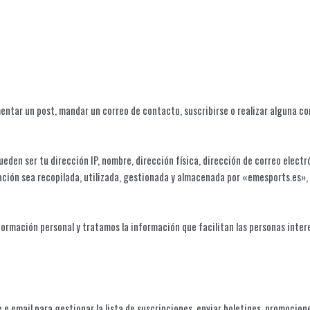
ntar un post, mandar un correo de contacto, suscribirse o realizar alguna co
den ser tu dirección IP, nombre, dirección física, dirección de correo electró
ación sea recopilada, utilizada, gestionada y almacenada por «emesports.es»,
ormación personal y tratamos la información que facilitan las personas intere
e email para gestionar la lista de suscripciones, enviar boletines, promociones 