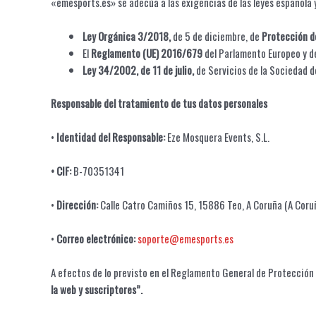
«emesports.es» se adecúa a las exigencias de las leyes española 
Ley Orgánica 3/2018,
de 5 de diciembre, de
Protección de
El
Reglamento (UE) 2016/679
del Parlamento Europeo y del
Ley 34/2002, de 11 de julio,
de Servicios de la Sociedad d
Responsable del tratamiento de tus datos personales
•
Identidad del Responsable:
Eze Mosquera Events, S.L.
• CIF:
B-70351341
•
Dirección:
Calle Catro Camiños 15, 15886 Teo, A Coruña (A Coru
•
Correo electrónico:
soporte@emesports.es
A efectos de lo previsto en el Reglamento General de Protección d
la web y suscriptores”.