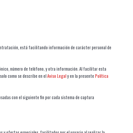
ntratación, está facilitando información de carácter personal de
nico, número de teléfono, y otra información. Al facilitar esta
 solo como se describe en el
Aviso Legal
y en la presente
Política
sadas con el siguiente fin por cada sistema de captura
y ofertas especiales, facilitados por el usuario al realizar la