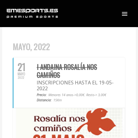
Ir
Menú
al
contenido
princi
MAYO, 2022
21
I ANDAINA ROSALÍA NOS
CAMIÑOS
MAYO
2022
INSCRIPCIONES HASTA EL 19-05-
2022
Precio:
Menores 14 anos->0,00€. Resto-> 3,00€
Distancia:
15Km