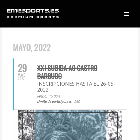
Ir
Menú
al
contenido
princi
MAYO, 2022
29
XXI SUBIDA AO CASTRO
BARBUDO
MAYO
2022
INSCRIPCIONES HASTA EL 26-05-
2022
Precio:
15,00 €
Límite de participantes:
250