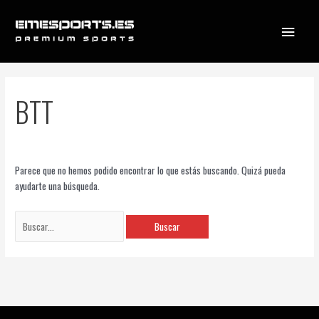
Ir
Menú
al
contenido
princi
Buscar
BTT
por:
Parece que no hemos podido encontrar lo que estás buscando. Quizá pueda
ayudarte una búsqueda.