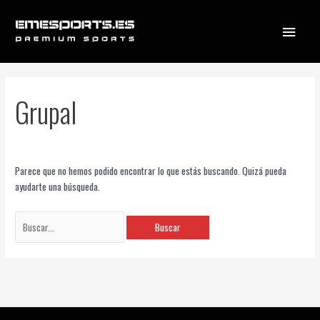
Ir
Menú
al
contenido
princi
Buscar
Grupal
por:
Parece que no hemos podido encontrar lo que estás buscando. Quizá pueda
ayudarte una búsqueda.