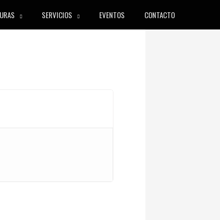
URAS
SERVICIOS
EVENTOS
CONTACTO